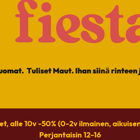
et, alle 10v -50% (0-2v ilmainen, aikuis
Perjantaisin 12-16