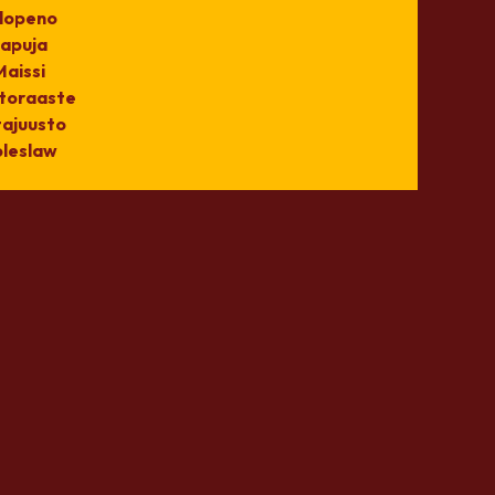
lopeno
apuja
Maissi
toraaste
ajuusto
leslaw