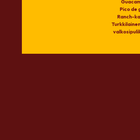
Guacam
Pico de 
Ranch-ka
Turkkilainen
valkosipuli