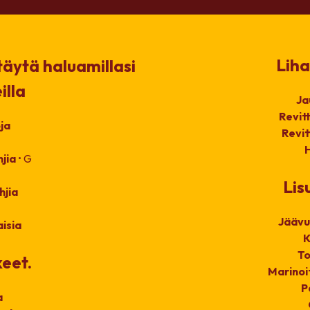
Liha
 täytä haluamillasi
illa
Ja
Revit
ja
Revi
hjia
• G
Lis
hjia
Jäävu
isia
K
To
keet.
Marinoi
P
a