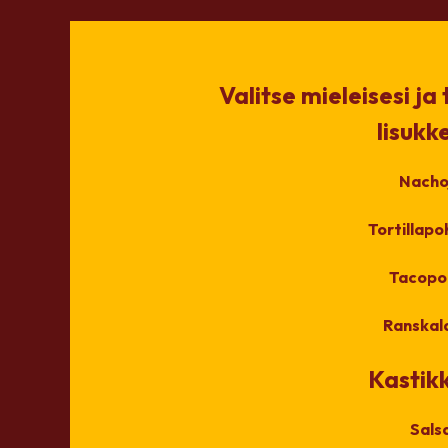
Valitse mieleisesi ja
lisukke
Nacho
Tortillapo
Tacopo
Ranskala
Kastik
Sals