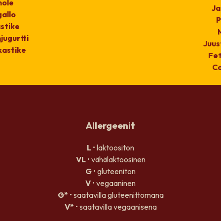
ole
Ja
gallo
P
stike
jugurtti
Juus
kastike
Fet
Co
Allergeenit
L
• laktoositon
VL
• vähälaktoosinen
G
• gluteeniton
V
• vegaaninen
G*
• saatavilla gluteenittomana
V*
• saatavilla vegaanisena