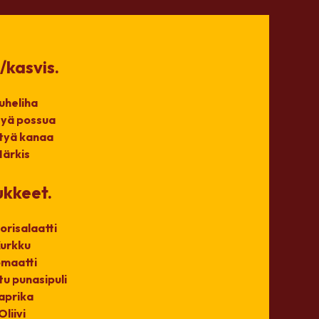
/kasvis.
uheliha
tyä possua
ttyä kanaa
Härkis
ukkeet.
orisalaatti
urkku
maatti
tu punasipuli
aprika
Oliivi