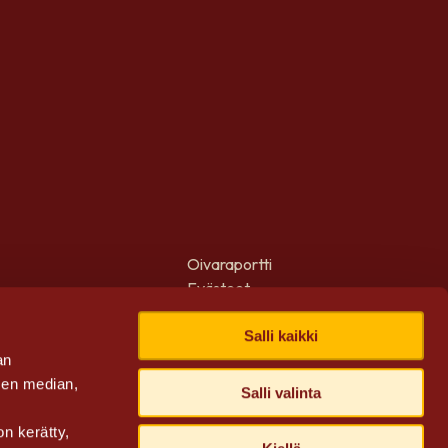
Oivaraportti
Evästeet
Meille töihin
Salli kaikki
an
sen median,
Salli valinta
on kerätty,