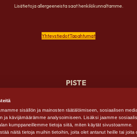
Lisätietoja allergeeneista saat henkilökunnaltamme.
Yhteystiedot
Tapahtumat
PISTE
Rukankyläntie 17, 93825
Kuusamo
teitä
mamme sisällön ja mainosten räätälöimiseen, sosiaalisen medi
Ota yhteyttä
n ja kävijämäärämme analysoimiseen. Lisäksi jaamme sosiaali
0100 5590
alan kumppaneillemme tietoja siitä, miten käytät sivustoamme.
piste.ruka@ravintola.fi
näitä tietoja muihin tietoihin, joita olet antanut heille tai joita 
myynti@noho.fi